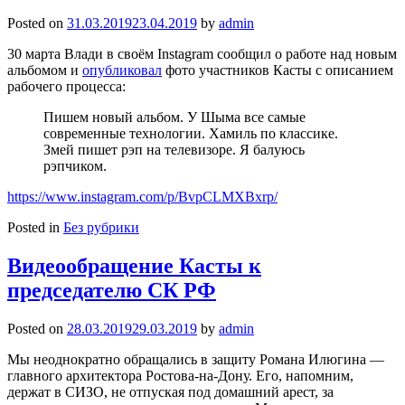
Posted on
31.03.2019
23.04.2019
by
admin
30 марта Влади в своём Instagram сообщил о работе над новым
альбомом и
опубликовал
фото участников Касты с описанием
рабочего процесса:
Пишем новый альбом. У Шыма все самые
современные технологии. Хамиль по классике.
Змей пишет рэп на телевизоре. Я балуюсь
рэпчиком.
https://www.instagram.com/p/BvpCLMXBxrp/
Posted in
Без рубрики
Видеообращение Касты к
председателю СК РФ
Posted on
28.03.2019
29.03.2019
by
admin
Мы неоднократно обращались в защиту Романа Илюгина —
главного архитектора Ростова-на-Дону. Его, напомним,
держат в СИЗО, не отпуская под домашний арест, за