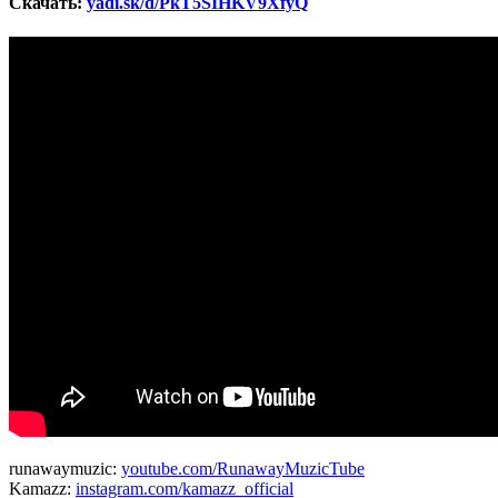
Скачать:
yadi.sk/d/PkT5SIHKV9XfyQ
runawaymuzic:
youtube.com/RunawayMuzicTube
Kamazz:
instagram.com/kamazz_official