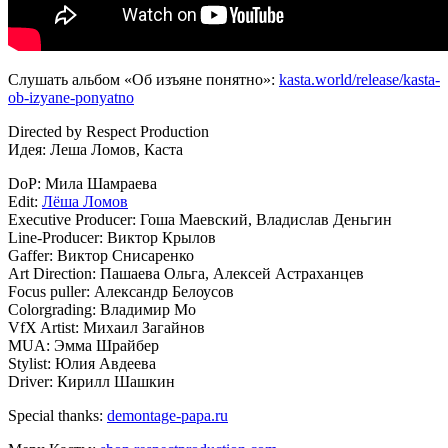
Слушать альбом «Об изъяне понятно»:
kasta.world/release/kasta-
ob-izyane-ponyatno
Directed by Respect Production
Идея: Леша Ломов, Каста
DoP: Мила Шамраева
Edit:
Лёша Ломов
Executive Producer: Гоша Маевский, Владислав Деньгин
Line-Producer: Виктор Крылов
Gaffer: Виктор Снисаренко
Art Direction: Пашаева Ольга, Алексей Астраханцев
Focus puller: Александр Белоусов
Colorgrading: Владимир Мо
VfX Artist: Михаил Загайнов
MUA: Эмма Шрайбер
Stylist: Юлия Авдеева
Driver: Кирилл Шашкин
Special thanks:
demontage-papa.ru