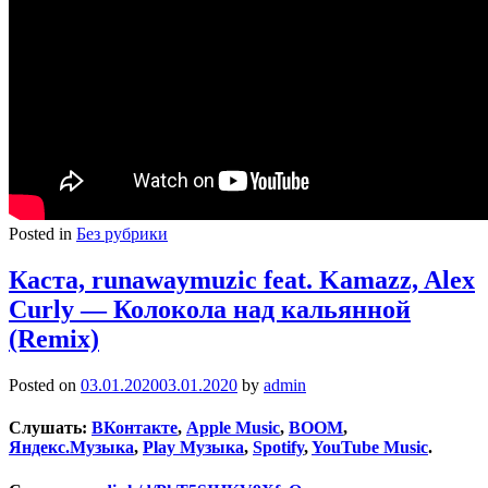
Posted in
Без рубрики
Каста, runawaymuzic feat. Kamazz, Alex
Curly — Колокола над кальянной
(Remix)
Posted on
03.01.2020
03.01.2020
by
admin
Слушать:
ВКонтакте
,
Apple Music
,
BOOM
,
Яндекс.Музыка
,
Play Музыка
,
Spotify
,
YouTube Music
.