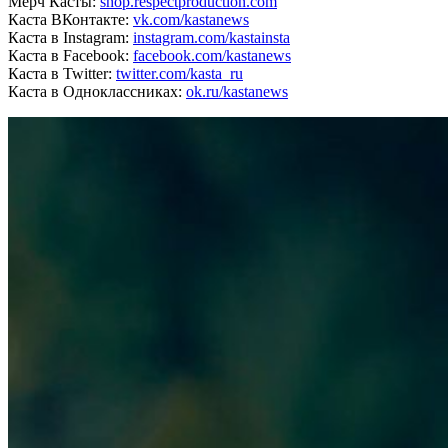
Мерч Касты:
shop.respectproduction.com
Каста ВКонтакте:
vk.com/kastanews
Каста в Instagram:
instagram.com/kastainsta
Каста в Facebook:
facebook.com/kastanews
Каста в Twitter:
twitter.com/kasta_ru
Каста в Одноклассниках:
ok.ru/kastanews