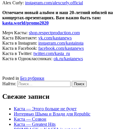
Alex Curly:
instagram.com/alexcurly.official
Отмечаем новый альбом и наш 20-летний юбилей на
концертах-презентациях. Вам важно быть там:
kasta.world/promo2020
Мерч Касты:
shop.respectproduction.com
Каста ВКонтакте:
vk.com/kastanews
Каста в Instagram:
instagram.com/kastainsta
Каста в Facebook:
facebook.com/kastanews
Каста в Twitter:
twitter.com/kasta_ru
Каста в Одноклассниках:
ok.ru/kastanews
Posted in
Без рубрики
Найти:
Свежие записи
Каста — Этого больше не будет
Интервью Шыма и Влади для Republic
Каста — Созвон
Каста — Greatest Hits