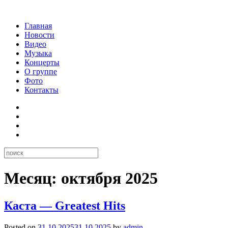
Главная
Новости
Видео
Музыка
Концерты
О группе
Фото
Контакты
Месяц:
октября 2025
Каста — Greatest Hits
Posted on
31.10.2025
31.10.2025
by
admin