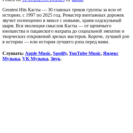
Greatest Hits Касты — 30 главных треков группы за всю её
историю, с 1997 по 2025 год. Ремастер винтажных дорожек
звучит полноценно в миксе с новыми, храня олдскульный
шарм. Вся эволюция смыслов Касты — от щенячьего
юношества и пацанского нахрапа до социальной эмпатии и
творческих откровений зрелых мастеров. Короче, лучший рэп
в истории — или история лучшего рэпа перед вами.
Слушать:
Apple Music
,
Spotify
,
YouTube Music
,
Яндекс
Музыка
,
VK Музыка
,
Звук
.