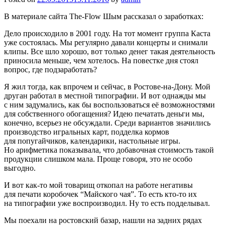
В материале сайта The-Flow Шым рассказал о заработках:
Дело происходило в 2001 году. На тот момент группа Каста
уже состоялась. Мы регулярно давали концерты и снимали
клипы. Все шло хорошо, вот только денег такая деятельность
приносила меньше, чем хотелось. На повестке дня стоял
вопрос, где подзаработать?
Я жил тогда, как впрочем и сейчас, в Ростове‑на‑Дону. Мой
друган работал в местной типографии. И вот однажды мы
с ним задумались, как бы воспользоваться её возможностями
для собственного обогащения? Идею печатать деньги мы,
конечно, всерьез не обсуждали. Среди вариантов значились
производство игральных карт, подделка кормов
для попугайчиков, календарики, настольные игры.
Но арифметика показывала, что добавочная стоимость такой
продукции слишком мала. Проще говоря, это не особо
выгодно.
И вот как‑то мой товарищ откопал на работе негативы
для печати коробочек “Майского чая”. То есть кто‑то их
на типографии уже воспроизводил. Ну то есть подделывал.
Мы поехали на ростовский базар, нашли на задних рядах