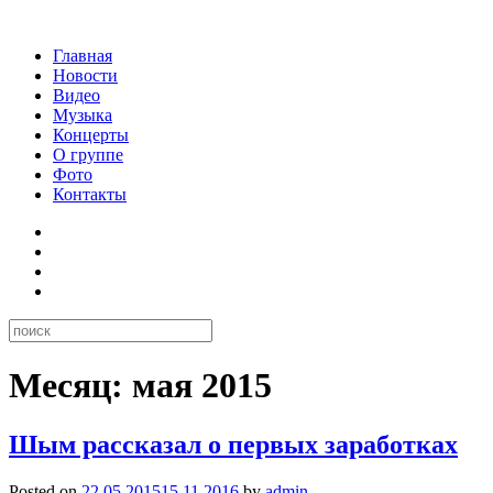
Главная
Новости
Видео
Музыка
Концерты
О группе
Фото
Контакты
Месяц:
мая 2015
Шым рассказал о первых заработках
Posted on
22.05.2015
15.11.2016
by
admin