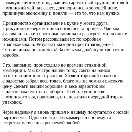
громкую грузинку, продававшую ароматный крупнолистовой
грузинский чай на развес, договорились о хорошей цене,
прикинули экономику и поняли — это то, что нам нужно!
Производство организовали на кухне у моего друга.
Прикупили вечерком пивка и взялись за процесс. Чай мы
фасовали в пакеты, которые запаивали разогретыми на плите
ножницами. Потом рассовывали их по коробкам
и запаковывали. Результат выходил просто загляденье!
От оригинала не отличить! За ночь мы долбанули три сотни
коробок.
Это, напомню, происходило во времена стихийной
коммерции. Мы быстро нашли точку сбыта на одном
из оптово‑розничных рынков. Хозяин торговой палатки
с радостью забрал весь товар, благо мы не ломили высокую
цену. Деньги вышли хорошие, и весь заработок мы
с партнером пустили в оборот. То есть купили еще
грузинского чая, пакетиков, и напечатали очередной тираж
упаковок.
Через недельку я вновь пришел к нашему покупателю с новой
партией чая. Однако в этот раз коммерсант почему‑то
встретил меня с нескрываемой злобой.