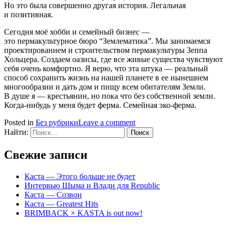
Но это была совершенно другая история. Легальная
и позитивная.
Сегодня моё хобби и семейный бизнес —
это пермакультурное бюро “Землематика”. Мы занимаемся
проектированием и строительством пермакультуры Зеппа
Хольцера. Создаем оазисы, где все живые существа чувствуют
себя очень комфортно. Я верю, что эта штука — реальный
способ сохранить жизнь на нашей планете в ее нынешнем
многообразии и дать дом и пищу всем обитателям Земли.
В душе я — крестьянин, но пока что без собственной земли.
Когда‑нибудь у меня будет ферма. Семейная эко‑ферма.
Posted in
Без рубрики
Leave a comment
Найти:
Свежие записи
Каста — Этого больше не будет
Интервью Шыма и Влади для Republic
Каста — Созвон
Каста — Greatest Hits
BRIMBACK × KASTA is out now!