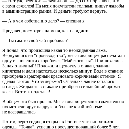
— Нет уж, ребятки! — заявил он. — До сих пор каюсь, что
с вами связался! На меня покупатели толпами пишут жалобы
в администрацию рынка. И деньги требуют вернуть.
— А в чем собственно дело? — опешил я.
Продавец посмотрел на меня, как на идиота.
— Ты сам‑то свой чай пробовал?
Я понял, что произошла какая‑то неожиданная лажа.
Вернувшись на “производство”, мы с товарищем распечатали
одну из новеньких коробочек “Майского чая”. Принюхались.
Запах отличный! Положили щепотку в стакан, залили
кипятком и дали настояться несколько минут. Вода в стакане
приобрела характерный красновато‑коричневый оттенок. Я
сделал глоток. Что за дерьмо?! От запаха чая не осталось
и следа. Жидкость в стакане приобрела сильнейший аромат
козла. Вот так подстава!
В общем это был провал. Мы с товарищем многозначительно
посмотрели друг на друга и больше к чайной теме
не возвращались.
Потом, через годик, я открыл в Ростове магазин хип‑хоп
одежды “Точка”, успешно просуществовавший более 5 лет.