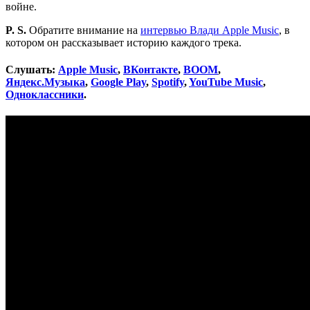
войне.
P. S.
Обратите внимание на
интервью Влади Apple Music
, в
котором он рассказывает историю каждого трека.
Слушать:
Apple Music
,
ВКонтакте
,
BOOM
,
Яндекс.Музыка
,
Google Play
,
Spotify
,
YouTube Music
,
Одноклассники
.