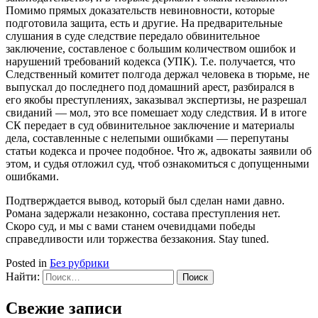
Помимо прямых доказательств невиновности, которые
подготовила защита, есть и другие. На предварительные
слушания в суде следствие передало обвинительное
заключение, составленое с большим количеством ошибок и
нарушений требований кодекса (УПК). Т.е. получается, что
Следственный комитет полгода держал человека в тюрьме, не
выпускал до последнего под домашний арест, разбирался в
его якобы преступлениях, заказывал экспертизы, не разрешал
свиданий — мол, это все помешает ходу следствия. И в итоге
СК передает в суд обвинительное заключение и материалы
дела, составленные с нелепыми ошибками — перепутаны
статьи кодекса и прочее подобное. Что ж, адвокаты заявили об
этом, и судья отложил суд, чтоб ознакомиться с допущенными
ошибками.
Подтверждается вывод, который был сделан нами давно.
Романа задержали незаконно, состава преступления нет.
Скоро суд, и мы с вами станем очевидцами победы
справедливости или торжества беззакония. Stay tuned.
Posted in
Без рубрики
Найти:
Свежие записи