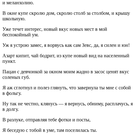
и меланхолию.
В окне купе скролю дом, скролю столб за столбом, и крышу
школьную.
Уже течет интерес, новый вкус новых мест в мой
беспокойный ум.
Уж я устрою замес, я ворвусь как сам Зевс, да, я силен и юн!
Азарт кипит, чай бодрит, из купе новый вид на населенный
пункт.
Пацан с девчонкой за окном моим жадно в засос ценят вкус
соленых губ.
Я аж сглотнул и полез глянуть, что завернула ты мне с собой
в фольгу.
Ну так не честно, клянусь — я вернусь, обниму, расплачусь, я
в долгу.
В разлуке, отправляя тебе фотки и посты,
Я беседую с тобой в уме, там поселилась ты.