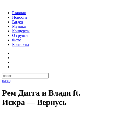
Главная
Новости
Видео
Музыка
Концерты
О группе
Фото
Контакты
назад
Рем Дигга и Влади ft.
Искра — Вернусь