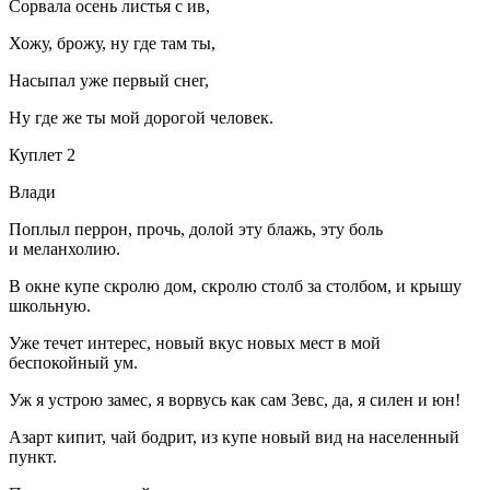
Сорвала осень листья с ив,
Хожу, брожу, ну где там ты,
Насыпал уже первый снег,
Ну где же ты мой дорогой человек.
Куплет 2
Влади
Поплыл перрон, прочь, долой эту блажь, эту боль
и меланхолию.
В окне купе скролю дом, скролю столб за столбом, и крышу
школьную.
Уже течет интерес, новый вкус новых мест в мой
беспокойный ум.
Уж я устрою замес, я ворвусь как сам Зевс, да, я силен и юн!
Азарт кипит, чай бодрит, из купе новый вид на населенный
пункт.