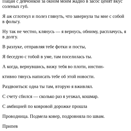
Пацан с девчонкой за окном моим жадно в засос ценят вкус
соленых губ.
Я аж сглотнул и полез глянуть, что завернула ты мне с собой
в фольгу.
Ну так не честно, клянусь — я вернусь, обниму, расплачусь, я
в долгу.
В разлуке, отправляя тебе фотки и посты,
Я беседую с тобой в уме, там поселилась ты.
А когда, вернувшись, вижу тебя во плоти, инстин-
ктивно тянусь написать тебе об этой новости.
Раздвоиться: одна ты там, вторую я вживлял.
С счету сбился — сколько раз я уезжал, кошмар.
С амбицией по ковровой дорожке прошла
Проводница. Подмела ковер, подровняла по швам.
Припев