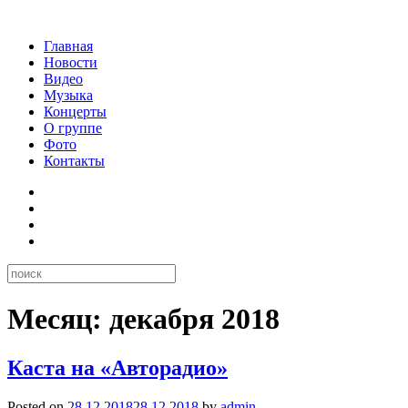
Главная
Новости
Видео
Музыка
Концерты
О группе
Фото
Контакты
Месяц:
декабря 2018
Каста на «Авторадио»
Posted on
28.12.2018
28.12.2018
by
admin