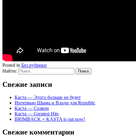
Posted in
Без рубрики
Найти:
Свежие записи
Каста — Этого больше не будет
Интервью Шыма и Влади для Republic
Каста — Созвон
Каста — Greatest Hits
BRIMBACK × KASTA is out now!
Свежие комментарии