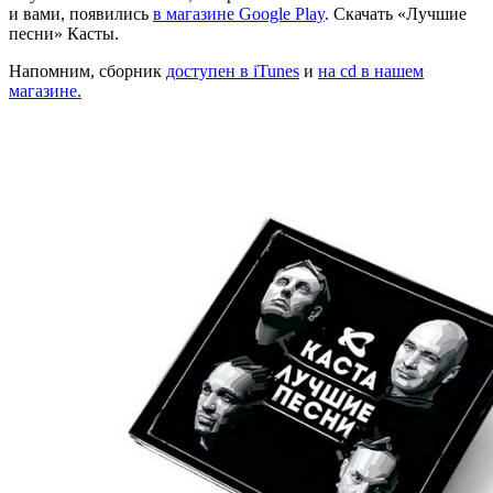
и вами, появились
в магазине Google Play
. Скачать «Лучшие
песни» Касты.
Напомним, сборник
доступен в iTunes
и
на cd в нашем
магазине.