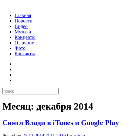
Главная
Новости
Видео
Музыка
Концерты
О группе
Фото
Контакты
Месяц:
декабря 2014
Сингл Влади в iTunes и Google Play
Posted on
25.12.2014
20.11.2016
by
admin