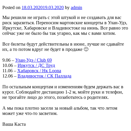
Posted on
18.03.2020
19.03.2020
by
admin
Мы решили не играть с этой штукой и не создавать для вас
риск заразиться. Переносим мартовские концерты в Улан-Удэ,
Иркутске, Хабаровске и Владивостоке на июнь. Все равно это
сейчас уже не было бы так угарно, как мы с вами хотим.
⠀
Все билеты будут действительны в июне, лучше не cдавайте
их, а то потом вдруг не будет в продаже 🙂
⠀
9.06 –
Улан-Удэ / Club 69
10.06 –
Иркутск / ДС Труд
11.06 –
Хабаровск / Нк Loona
12.06 –
Владивосток / СК Паллада
⠀
По остальным концертам и изменениям будем держать вас в
курсе. Соблюдайте дистанцию 1-2 м, мойте руки и телефон,
не трогайте лицо до этого, позаботьтесь о родителях.
⠀
А мы пока плотно засели за новый альбом, так что летом
может уже что-то засветим.
⠀
Ваша Каста