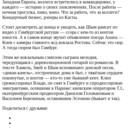
Западная Европа, коллеги встретились в командировке, у
каждого — истории о своих злоключениях. После работы —
ночная прогулка, пиво, вино. Что за работа, что за коллеги?
Концертный бизнес, рэперы из Касты.
Стоит досмотреть до конца и увидеть, как Шым рамсит по
видео у Гамбургской ратуши — ссора с кем-то из кентов
юности. А в самом конце звучит объявление поезда Анапа —
Киев с камеры главного ж/д вокзала Ростова. Сейчас это сюр.
А тогда сюром был Гамбург.
Этим же вокзальным сэмплом сыграна мелодия,
чередующаяся с дореволюционной гитарой из романсов. В
тексте Хамиль, Змей и Шым вспоминают донской песок,
«диван-качель», отстроенные дома и быт, с тяжёлым сердцем
покинутые, и кентов — кто-то уже бывший кент. Клип
срежиссировал Влади, он снят в Гамбурге и спродюссирован
эмигрантами, осевшими в Париже: киевским оператором T.I.,
екатеринбургским продюсером Данилом Головановым и
Василием Березиным, оставившим Эстонию (бывает и так).
Поделиться с друзьями