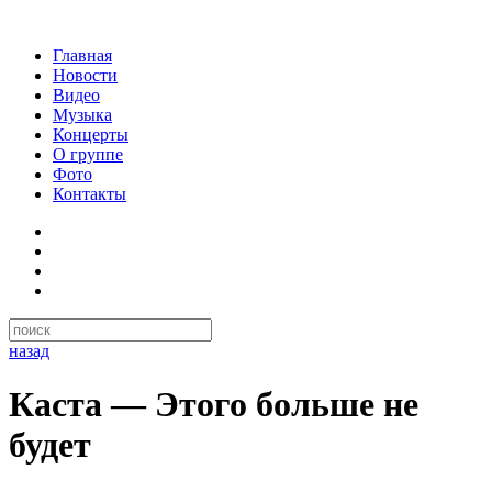
Главная
Новости
Видео
Музыка
Концерты
О группе
Фото
Контакты
назад
Каста — Этого больше не
будет