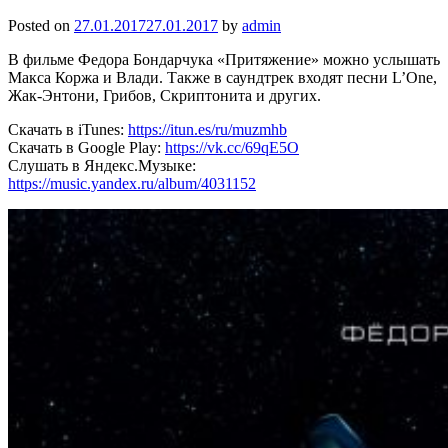
Posted on
27.01.2017
27.01.2017
by
admin
В фильме Федора Бондарчука «Притяжение» можно услышать
Макса Коржа и Влади. Также в саундтрек входят песни L’One,
Жак-Энтони, Грибов, Скриптонита и других.
Скачать в iTunes:
https://itun.es/ru/muzmhb
Скачать в Google Play:
https://vk.cc/69qE5O
Слушать в Яндекс.Музыке:
https://music.yandex.ru/album/4031152