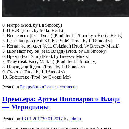
0. Интро (Prod. by Lil Smooky)
1. П.Н.В. (Prod. by Soda! Beats)
2. Выше всех (feat. Tveth) [Prod. by Lil Smooky x Hustla Beats]
3. Без фильтров (feat. ST, Kid Sole) [Prod. by Lil Smooky]
4. Когда гаснет свет (feat. Obladaet) [Prod. by Breezey Muzik]
5. Шоу маст гоу он (feat. Влади) [Prod. by Lil Smooky]
6. Время (feat. Slim) [Prod. by Breezey Muzik]
7. Флоу (feat. Face, Markul) [Prod. by Lil Smooky]
8. Подходящий день (Prod. by Lil Smooky)
9. Cчастье (Prod. by Lil Smooky)
10. Бифштекс (Prod. by Смоки Мо)
Posted in
Без рубрики
Leave a comment
Премьера: Артем Пивоваров и Влади
— Меридианы
Posted on
13.01.2017
30.01.2017
by
admin
Первым релизом в этом году становится сингл Артема