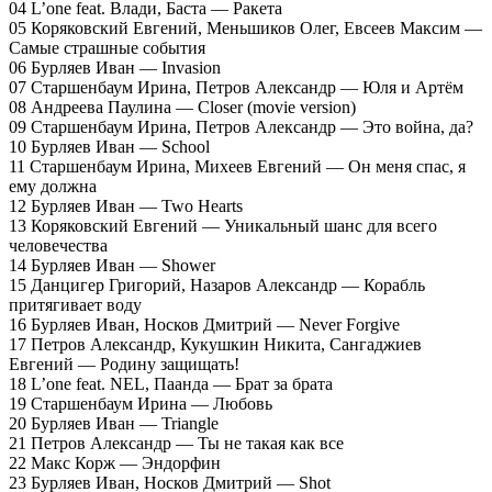
04 L’one feat. Влади, Баста — Ракета
05 Коряковский Евгений, Меньшиков Олег, Евсеев Максим —
Самые страшные события
06 Бурляев Иван — Invasion
07 Старшенбаум Ирина, Петров Александр — Юля и Артём
08 Андреева Паулина — Closer (movie version)
09 Старшенбаум Ирина, Петров Александр — Это война, да?
10 Бурляев Иван — School
11 Старшенбаум Ирина, Михеев Евгений — Он меня спас, я
ему должна
12 Бурляев Иван — Two Hearts
13 Коряковский Евгений — Уникальный шанс для всего
человечества
14 Бурляев Иван — Shower
15 Данцигер Григорий, Назаров Александр — Корабль
притягивает воду
16 Бурляев Иван, Носков Дмитрий — Never Forgive
17 Петров Александр, Кукушкин Никита, Сангаджиев
Евгений — Родину защищать!
18 L’one feat. NEL, Паанда — Брат за брата
19 Старшенбаум Ирина — Любовь
20 Бурляев Иван — Triangle
21 Петров Александр — Ты не такая как все
22 Макс Корж — Эндорфин
23 Бурляев Иван, Носков Дмитрий — Shot