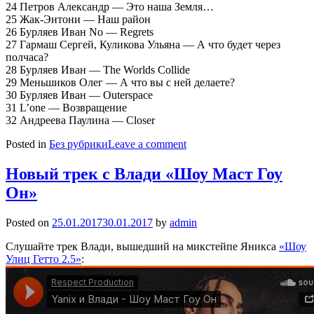
24 Петров Александр — Это наша Земля…
25 Жак-Энтони — Наш район
26 Бурляев Иван No — Regrets
27 Гармаш Сергей, Куликова Ульяна — А что будет через
полчаса?
28 Бурляев Иван — The Worlds Collide
29 Меньшиков Олег — А что вы с ней делаете?
30 Бурляев Иван — Outerspace
31 L’one — Возвращение
32 Андреева Паулина — Closer
Posted in
Без рубрики
Leave a comment
Новый трек с Влади «Шоу Маст Гоу
Он»
Posted on
25.01.2017
30.01.2017
by
admin
Слушайте трек Влади, вышедший на микстейпе Яникса
«Шоу
Улиц Гетто 2.5»
: