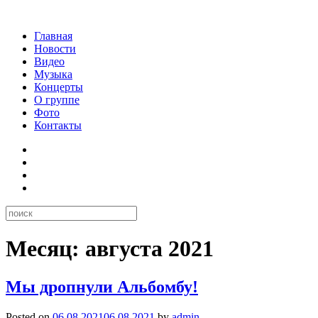
Главная
Новости
Видео
Музыка
Концерты
О группе
Фото
Контакты
Месяц:
августа 2021
Мы дропнули Альбомбу!
Posted on
06.08.2021
06.08.2021
by
admin