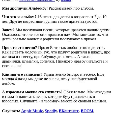
Мы дропнули Альбомбу!
Рассказываем про альбом.
Что это за альбом?
16 песен для детей в возрасте от 3 до 10
лет. Другие возрастные группы также приветствуются.
Зачем?
Мы послушали песни, которые нравятся нашим детям.
Оказалось, что не все они нравятся нам. Мы записали то, что
детей реально качнет и родители послушают в прикол.
Про что эти песни?
Про всё, что так любопытно в детстве.
Как вырвать молочный зуб, что прячут родители в шкафу, про
жениха и невесту, про бабушку-динамит… А также
дразнилки, шумелки, сопелки. Никакого нравоучительства и
сюсюканья!
Как мы его записали?
Удивительно быстро и весело. Еще
месяца 4 назад мы даже не знали, что у нас будет такой
альбом.
А взрослым можно его слушать?
Обязательно. Мы исходили
из задачи написать песни, которые будут развлекать и
взрослых. Слушайте «Альбомбу» вместе со своими малыми.
Слушать:
Apple Music
,
Spotify
,
ВКонтакте
,
BOOM
,