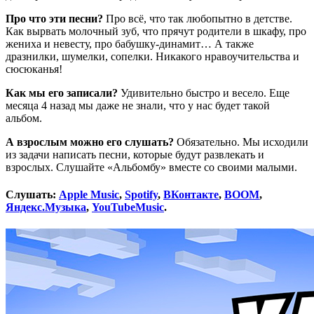
Про что эти песни?
Про всё, что так любопытно в детстве.
Как вырвать молочный зуб, что прячут родители в шкафу, про
жениха и невесту, про бабушку-динамит… А также
дразнилки, шумелки, сопелки. Никакого нравоучительства и
сюсюканья!
Как мы его записали?
Удивительно быстро и весело. Еще
месяца 4 назад мы даже не знали, что у нас будет такой
альбом.
А взрослым можно его слушать?
Обязательно. Мы исходили
из задачи написать песни, которые будут развлекать и
взрослых. Слушайте «Альбомбу» вместе со своими малыми.
Слушать:
Apple Music
,
Spotify
,
ВКонтакте
,
BOOM
,
Яндекс.Музыка
,
YouTubeMusic
.