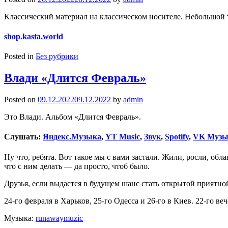
Классический материал на классическом носителе. Небольшой 
shop.kasta.world
Posted in
Без рубрики
Влади «Длится Февраль»
Posted on
09.12.2022
09.12.2022
by
admin
Это Влади. Альбом «Длится Февраль».
Слушать:
Яндекс.Музыка
,
YT Music
,
Звук
,
Spotify
,
VK Музы
Ну что, ребята. Вот такое мы с вами застали. Жили, росли, об
что с ним делать — да просто, чтоб было.
Друзья, если выдастся в будущем шанс стать открытой приятной
24-го февраля в Харьков, 25-го Одесса и 26-го в Киев. 22-го ве
Музыка:
runawaymuzic