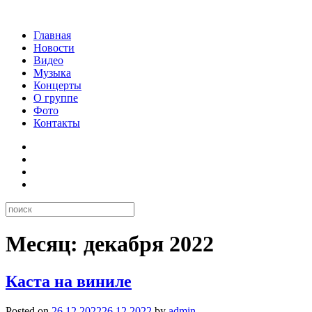
Главная
Новости
Видео
Музыка
Концерты
О группе
Фото
Контакты
Месяц:
декабря 2022
Каста на виниле
Posted on
26.12.2022
26.12.2022
by
admin