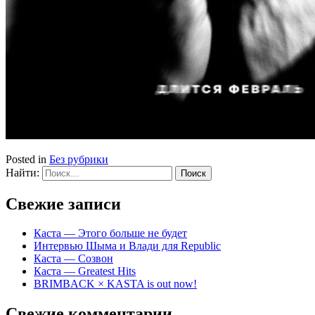
Posted in
Без рубрики
Найти:
Свежие записи
Каста — Этого больше не будет
Интервью Шыма и Влади для Republic
Каста — Созвон
Каста — Greatest Hits
BRIMBACK × KASTA is out now!
Свежие комментарии