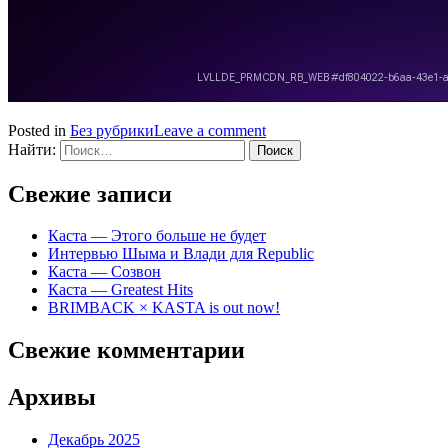
Posted in
Без рубрики
Leave a comment
Найти:
Свежие записи
Каста — Этого больше не будет
Интервью Шыма и Влади для Republic
Каста — Созвон
Каста — Greatest Hits
BRIMBACK × KASTA is out now!
Свежие комментарии
Архивы
Декабрь 2025