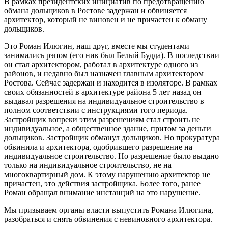
В рамках президентских инициатив по предотвращению
обмана дольщиков в Ростове задержан и обвиняется
архитектор, который не виновен и не причастен к обману
дольщиков.
Это Роман Илюгин, наш друг, вместе мы студентами
занимались рэпом (его ник был Белый Будда). В последствии
он стал архитектором, работал в архитектуре одного из
районов, и недавно был назначен главным архитектором
Ростова. Сейчас задержан и находится в изоляторе. В рамках
своих обязанностей в архитектуре района 5 лет назад он
выдавал разрешения на индивидуальное строительство в
полном соответствии с инструкциями того периода.
Застройщик вопреки этим разрешениям стал строить не
индивидуальное, а общественное здание, притом за деньги
дольщиков. Застройщик обманул дольщиков. Но прокуратура
обвинила и архитектора, одобрившего разрешение на
индивидуальное строительство. Но разрешение было выдано
только на индивидуальное строительство, не на
многоквартирный дом. К этому нарушению архитектор не
причастен, это действия застройщика. Более того, ранее
Роман обращал внимание инстанций на это нарушение.
Мы призываем органы власти выпустить Романа Илюгина,
разобраться и снять обвинения с невиновного архитектора.