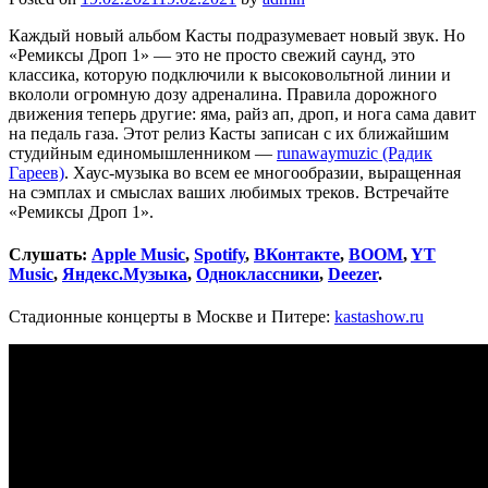
Каждый новый альбом Касты подразумевает новый звук. Но
«Ремиксы Дроп 1» — это не просто свежий саунд, это
классика, которую подключили к высоковольтной линии и
вкололи огромную дозу адреналина. Правила дорожного
движения теперь другие: яма, райз ап, дроп, и нога сама давит
на педаль газа. Этот релиз Касты записан с их ближайшим
студийным единомышленником —
runawaymuzic (Радик
Гареев)
. Хаус-музыка во всем ее многообразии, выращенная
на сэмплах и смыслах ваших любимых треков. Встречайте
«Ремиксы Дроп 1».
Слушать:
Apple Music
,
Spotify
,
ВКонтакте
,
BOOM
,
YT
Music
,
Яндекс.Музыка
,
Одноклассники
,
Deezer
.
Стадионные концерты в Москве и Питере:
kastashow.ru