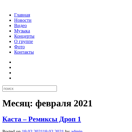
Главная
Новости
Видео
Музыка
Концерты
О группе
Фото
Контакты
Месяц:
февраля 2021
Каста – Ремиксы Дроп 1
Posted on
19.02.2021
19.02.2021
by
admin