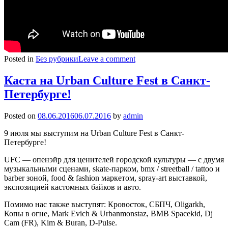
Posted in
Без рубрики
Leave a comment
Каста на Urban Culture Fest в Санкт-
Петербурге!
Posted on
08.06.2016
06.07.2016
by
admin
9 июля мы выступим на
Urban Culture Fest в Санкт-
Петербурге!
UFC — опенэйр для ценителей городской культуры — с двумя
музыкальными сценами, skate-парком, bmx / streetball / tattoo и
barber зоной, food & fashion маркетом, spray-art выставкой,
экспозицией кастомных байков и авто.
Помимо нас также выступят: Кровосток, СБПЧ, Oligarkh,
Копы в огне, Mark Evich & Urbanmonstaz, BMB Spacekid, Dj
Cam (FR), Kim & Buran, D-Pulse.