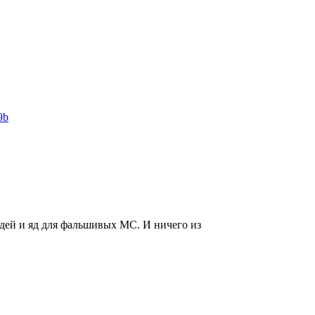
9b
юдей и яд для фальшивых MC. И ничего из