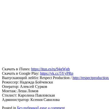
Скачать в iTunes:
https://itun.es/ru/94gWgb
Скачать в Google Play:
https://vk.cc/5YyPRp
Выпускающий лейбл: Respect Production /
http://respectproductio
Режиссер: Надежда Бойчевски
Оператор: Алексей Сурков
Монтаж: Леша Ломов
Стилист: Каролина Павловская
Администратор: Ксения Савилова
Posted in
Без рубрики
Leave a comment