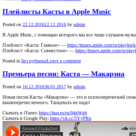
Плейлисты Касты в Apple Music
Posted on
22.12.2016
22.12.2016
by
admin
В Apple Music, с помощью которого мы все чаще слушаем музык
Плейлист «Каста: Главное» —
https://itunes.apple.com/ru/playli
Плейлист «Каста: Совместное» —
https://itunes.apple.com/ru/pl
Posted in
Без рубрики
Leave a comment
Премьера песни: Каста — Макарэна
Posted on
16.12.2016
30.01.2017
by
admin
Новая песня Касты «Макарэна» — это и психолирический сюжет
вышеперечисленного. Танцевать не надо!
Скачать в iTunes:
https://itun.es/ru/94gWgb
Скачать в Google Play:
https://vk.cc/5YyPRp