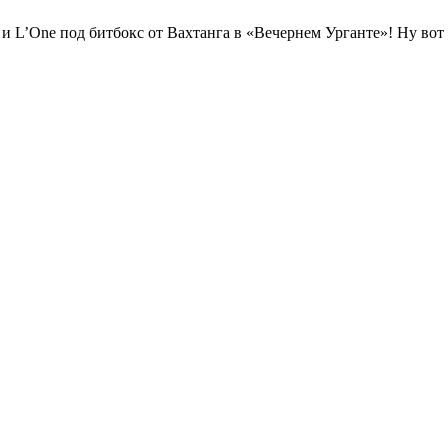
и L’One под битбокс от Вахтанга в «Вечернем Урганте»! Ну вот