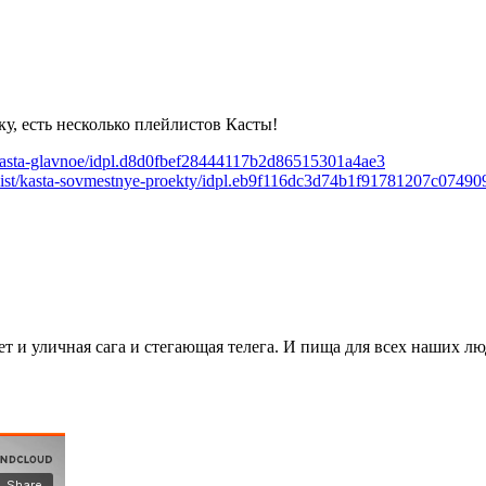
у, есть несколько плейлистов Касты!
st/kasta-glavnoe/idpl.d8d0fbef28444117b2d86515301a4ae3
aylist/kasta-sovmestnye-proekty/idpl.eb9f116dc3d74b1f91781207c07490
 и уличная сага и стегающая телега. И пища для всех наших л