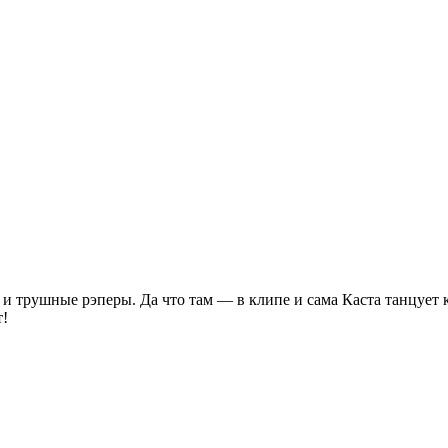
 трушные рэперы. Да что там — в клипе и сама Каста танцует ка
т!