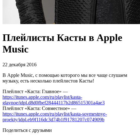
Плейлисты Касты в Apple
Music
22 декабря 2016
В Apple Music, с помощью которого мы все чаще слушаем
музыку, есть несколько плейлистов Касты!
Плейлист «Каста: Главное» —
https://itunes.apple.com/ru/playlist/kasta-
glavnoe/idpl.d8d0fbef28444117b2d86515301a4ae3
Плейлист «Каста: Совместное» —
https://itunes.apple.com/ru/playlist/kasta-sovmestnye-
proekty/idpl.eb9f116dc3d74b1f91781207c074909b
Поделиться с друзьями