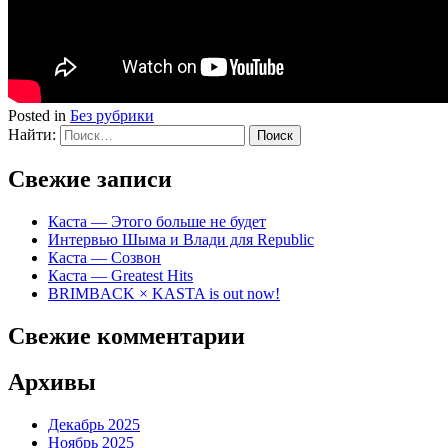
Posted in
Без рубрики
Найти:
Свежие записи
Каста — Этого больше не будет
Интервью Шыма и Влади для Republic
Каста — Созвон
Каста — Greatest Hits
BRIMBACK × KASTA is out now!
Свежие комментарии
Архивы
Декабрь 2025
Ноябрь 2025