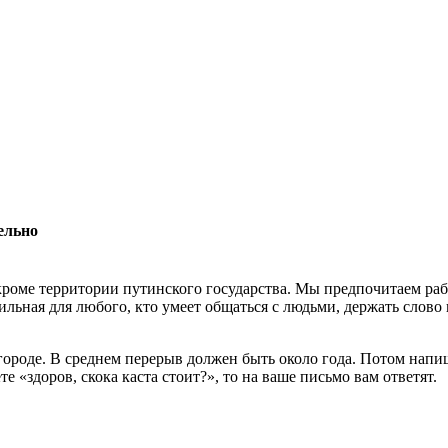
ельно
роме территории путинского государства. Мы предпочитаем раб
льная для любого, кто умеет общаться с людьми, держать слово 
 городе. В среднем перерыв должен быть около года. Потом нап
 «здоров, скока каста стоит?», то на ваше письмо вам ответят.