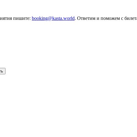
риятия пишите:
booking@kasta.world
. Ответим и поможем с биле
ть