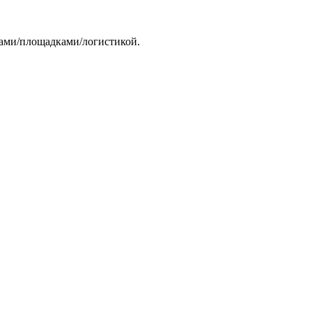
тами/площадками/логистикой.