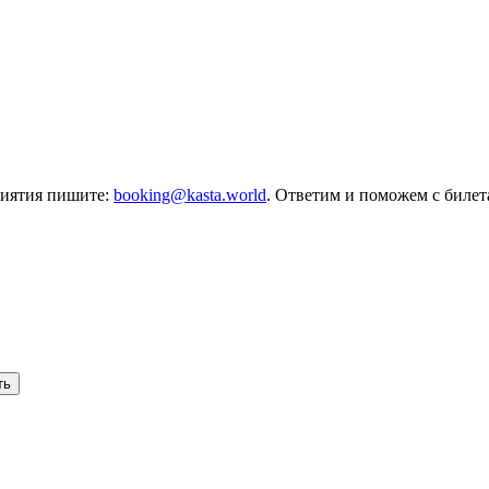
риятия пишите:
booking@kasta.world
. Ответим и поможем с биле
ть