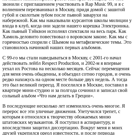
звонили с приглашением участвовать в Rap Music 99, и я с
волнением перезванивал в Москву, придя домой с зашитой
губой и сколотым зубом после пьяной заварухи на
набережной. Как мы наказывали курсантов школы милиции у
входа в клуб, когда они задели нашего корешка Электроника.
Как пьяный Тэйквон исполнял спектакли на весь парк. Как
Хамиль деловито повествовал о воровском законе. Как мы с
горячностью спорили с Шымом на метафизические темы. Это
становилось начинкой наших первых альбомов.
С 99-го мы стали наведываться в Москву, с 2001-го начал
действовать лейбл Respect Production, и 2002-м я впервые
уехал их Ростова на несколько месяцев. Сейчас перемещения
для меня очень обыденны, я объездил сотню городов, и очень
редко нахожусь на одном месте больше двух недель. А тогда
это был великий переезд. Я поселился в Москве, поставил в
квартире мини‑студию и за полгода сочинил и записал свой
сольный альбом «Что нам делать в Греции».
В последующие несколько лет изменилось очень многое. Я
перерос все эти уличные движения. Улетучился трепет, с
которым я относился к творчеству обожаемых мною
штатовских музыкантов. Я поступил в аспирантуру, и
впоследствии защитил диссертацию. Вокруг меня и моих
друзей укрепился ореол известности, и после периода