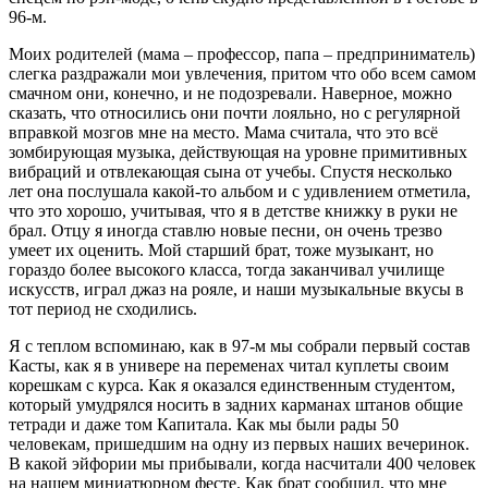
96-м.
Моих родителей (мама – профессор, папа – предприниматель)
слегка раздражали мои увлечения, притом что обо всем самом
смачном они, конечно, и не подозревали. Наверное, можно
сказать, что относились они почти лояльно, но с регулярной
вправкой мозгов мне на место. Мама считала, что это всё
зомбирующая музыка, действующая на уровне примитивных
вибраций и отвлекающая сына от учебы. Спустя несколько
лет она послушала какой‑то альбом и с удивлением отметила,
что это хорошо, учитывая, что я в детстве книжку в руки не
брал. Отцу я иногда ставлю новые песни, он очень трезво
умеет их оценить. Мой старший брат, тоже музыкант, но
гораздо более высокого класса, тогда заканчивал училище
искусств, играл джаз на рояле, и наши музыкальные вкусы в
тот период не сходились.
Я с теплом вспоминаю, как в 97-м мы собрали первый состав
Касты, как я в универе на переменах читал куплеты своим
корешкам с курса. Как я оказался единственным студентом,
который умудрялся носить в задних карманах штанов общие
тетради и даже том Капитала. Как мы были рады 50
человекам, пришедшим на одну из первых наших вечеринок.
В какой эйфории мы прибывали, когда насчитали 400 человек
на нашем миниатюрном фесте. Как брат сообщил, что мне