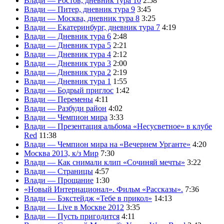
Влади — Ростов, дневник тура 10
2:58
Влади — Питер, дневник тура 9
3:45
Влади — Москва, дневник тура 8
3:25
Влади — Екатеринбург, дневник тура 7
4:19
Влади — Дневник тура 6
2:48
Влади — Дневник тура 5
2:21
Влади — Дневник тура 4
2:12
Влади — Дневник тура 3
2:00
Влади — Дневник тура 2
2:19
Влади — Дневник тура 1
1:55
Влади — Бодрый приглос
1:42
Влади — Перемены
4:11
Влади — Разбуди район
4:02
Влади — Чемпион мира
3:33
Влади — Презентация альбома «Несусветное» в клубе
Red
11:38
Влади — Чемпион мира на «Вечернем Урганте»
4:20
Москва 2013, к/з Мир
7:30
Влади — Как снимали клип «Сочиняй мечты»
3:22
Влади — Страницы
4:57
Влади — Прощание
1:30
«Новый Интернационал». Фильм «Рассказы».
7:36
Влади — Бэкстейдж «Тебе в прикол»
14:13
Влади — Live в Москве 2012
3:35
Влади — Пусть пригодится
4:11