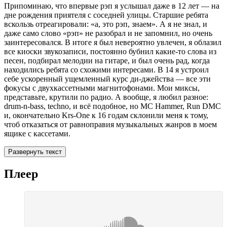
Припоминаю, что впервые рэп я услышал даже в 12 лет — на
дне рождения приятеля с соседней улицы. Старшие ребята
вскользь отреагировали: «а, это рэп, знаем». А я не знал, и
даже само слово «рэп» не разобрал и не запомнил, но очень
заинтересовался. В итоге я был невероятно увлечен, я облазил
все киоски звукозаписи, постоянно бубнил какие‑то слова из
песен, подбирал мелодии на гитаре, и был очень рад, когда
находились ребята со схожими интересами. В 14 я устроил
себе ускоренный ущемленный курс ди‑джейства — все эти
фокусы с двухкассетными магнитофонами. Мои миксы,
представьте, крутили по радио. А вообще, я любил разное:
drum-n-bass, techno, и всё подобное, но MC Hammer, Run DMC
и, окончательно Krs-One к 16 годам склонили меня к тому,
чтоб отказаться от равноправия музыкальных жанров в моем
ящике с кассетами.
Развернуть текст
Плеер