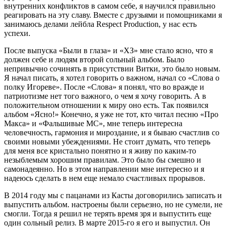
внутренних конфликтов в самом себе, я научился правильно
реагировать на эту славу. Вместе с друзьями и помощниками я
занимаюсь делами лейбла Respect Production, у нас есть
успехи.
После выпуска «Были в глаза» и «ХЗ» мне стало ясно, что я
должен себе и людям второй сольный альбом. Было
непривычно сочинять в присутствии Витки, это было новым.
Я начал писать, я хотел говорить о важном, начал со «Слова о
полку Игореве». После «Слова» я понял, что во вражде и
патриотизме нет того важного, о чем я хочу говорить. А в
положительном отношении к миру оно есть. Так появился
альбом «Ясно!» Конечно, я уже не тот, кто читал песню «Про
Макса» и «Фальшивые МС», мне теперь интересна
человечность, гармония и мироздание, и я бываю счастлив со
своими новыми убеждениями. Не стоит думать, что теперь
для меня все кристально понятно и я живу по каким‑то
незыблемым хорошим правилам. Это было бы смешно и
самонадеянно. Но в этом направлении мне интересно и я
надеюсь сделать в нем еще немало счастливых прорывов.
В 2014 году мы с пацанами из Касты договорились записать и
выпустить альбом. настроены были серьезно, но не сумели, не
смогли. Тогда я решил не терять время зря и выпустить еще
один сольный релиз. В марте 2015-го я его и выпустил. Он