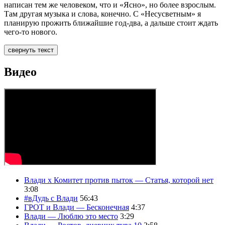
написан тем же человеком, что и «Ясно», но более взрослым.
Там другая музыка и слова, конечно. С «Несусветным» я
планирую прожить ближайшие год‑два, а дальше стоит ждать
чего‑то нового.
свернуть текст
Видео
Влади х Комитет против пыток — Статья, которой нет
3:08
#вДудь с Влади
56:43
ГРОТ и Влади — Бесконечная
4:37
Влади — Люблю это место
3:29