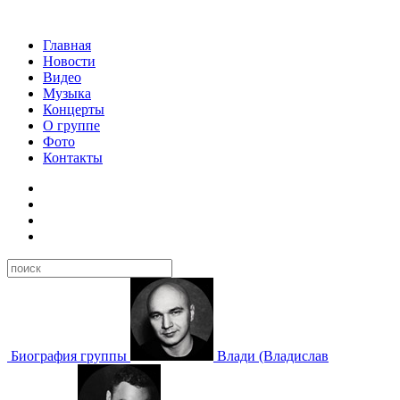
Главная
Новости
Видео
Музыка
Концерты
О группе
Фото
Контакты
Биография группы
Влади
(Владислав