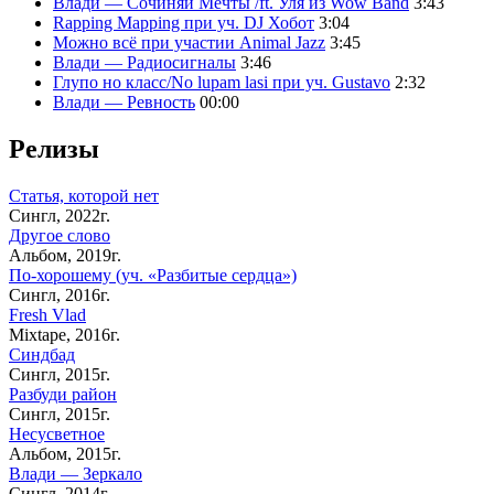
Влади — Сочиняй Мечты /ft. Уля из Wow Band
3:43
Rapping Mapping при уч. DJ Хобот
3:04
Можно всё при участии Animal Jazz
3:45
Влади — Радиосигналы
3:46
Глупо но класс/No lupam lasi при уч. Gustavo
2:32
Влади — Ревность
00:00
Релизы
Статья, которой нет
Сингл, 2022г.
Другое слово
Альбом, 2019г.
По‑хорошему (уч. «Разбитые сердца»)
Сингл, 2016г.
Fresh Vlad
Mixtape, 2016г.
Синдбад
Сингл, 2015г.
Разбуди район
Сингл, 2015г.
Несусветное
Альбом, 2015г.
Влади — Зеркало
Сингл, 2014г.