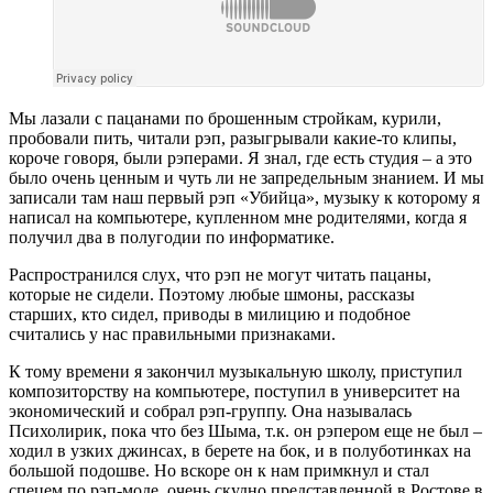
Мы лазали с пацанами по брошенным стройкам, курили,
пробовали пить, читали рэп, разыгрывали какие‑то клипы,
короче говоря, были рэперами. Я знал, где есть студия – а это
было очень ценным и чуть ли не запредельным знанием. И мы
записали там наш первый рэп «Убийца», музыку к которому я
написал на компьютере, купленном мне родителями, когда я
получил два в полугодии по информатике.
Распространился слух, что рэп не могут читать пацаны,
которые не сидели. Поэтому любые шмоны, рассказы
старших, кто сидел, приводы в милицию и подобное
считались у нас правильными признаками.
К тому времени я закончил музыкальную школу, приступил
композиторству на компьютере, поступил в университет на
экономический и собрал рэп‑группу. Она называлась
Психолирик, пока что без Шыма, т.к. он рэпером еще не был –
ходил в узких джинсах, в берете на бок, и в полуботинках на
большой подошве. Но вскоре он к нам примкнул и стал
спецем по рэп‑моде, очень скудно представленной в Ростове в