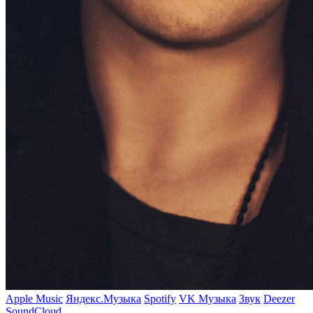
Apple Music
Яндекс.Музыка
Spotify
VK Музыка
Звук
Deezer
SoundCloud