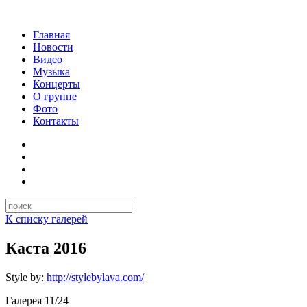
Главная
Новости
Видео
Музыка
Концерты
О группе
Фото
Контакты
К списку галерей
Каста 2016
Style by:
http://stylebylava.com/
Галерея
11
/
24