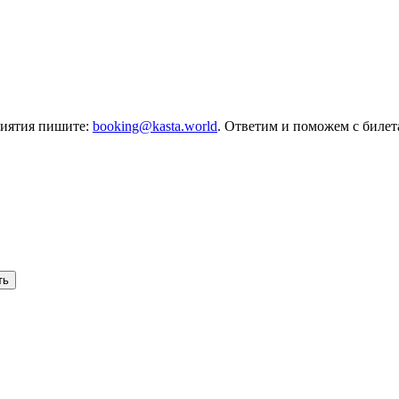
риятия пишите:
booking@kasta.world
. Ответим и поможем с биле
ть