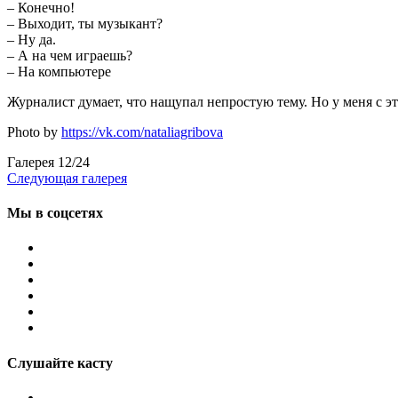
– Конечно!
– Выходит, ты музыкант?
– Ну да.
– А на чем играешь?
– На компьютере
Журналист думает, что нащупал непростую тему. Но у меня с эт
Photo by
https://vk.com/nataliagribova
Галерея
12
/
24
Следующая галерея
Мы в соцсетях
Слушайте касту