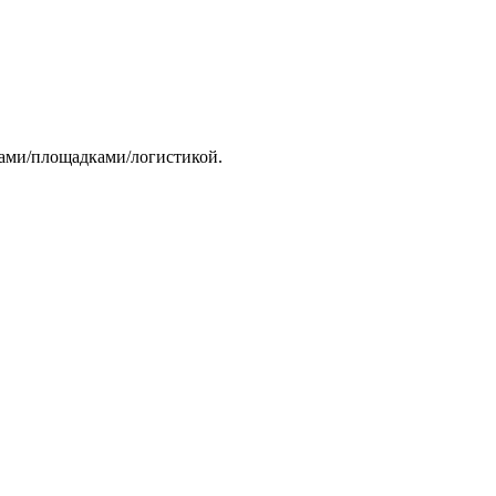
тами/площадками/логистикой.