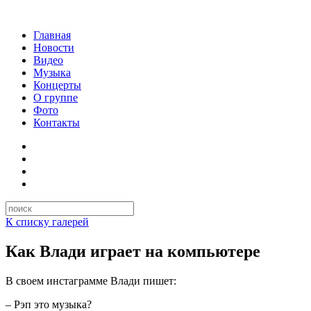
Главная
Новости
Видео
Музыка
Концерты
О группе
Фото
Контакты
К списку галерей
Как Влади играет на компьютере
В своем инстаграмме Влади пишет:
– Рэп это музыка?