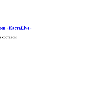
рии «КастаLive»
й составом