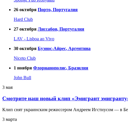
26
октября
Порто, Португалия
Hard Club
27
октября
Лиссабон, Португалия
LAV - Lisboa ao Vivo
30
октября
Буэнос-Айрес, Аргентина
Niceto Club
1
ноября
Флорианополис, Бразилия
John Bull
3 мая
Смотрите наш новый клип «Эмигрант эмигранту
Клип снят украинским режиссером Андреем Игстиусом — в Бе
3 марта