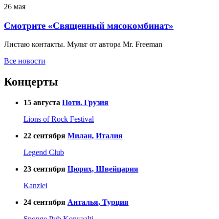
26 мая
Смотрите «Священный мясокомбинат»
Листаю контакты. Мульт от автора Mr. Freeman
Все новости
Концерты
15
августа
Поти, Грузия
Lions of Rock Festival
22
сентября
Милан, Италия
Legend Club
23
сентября
Цюрих, Швейцария
Kanzlei
24
сентября
Анталья, Турция
Sponge Pub Konyaalti