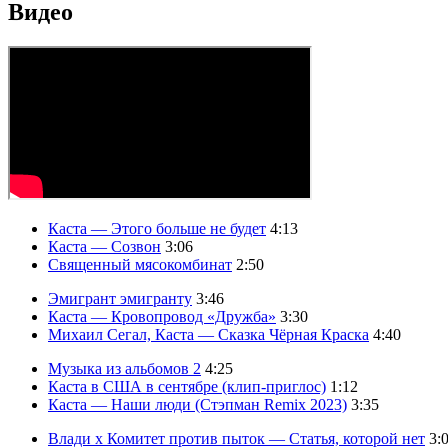
Видео
Каста — Этого больше не будет
4:13
Каста — Созвон
3:06
Священный мясокомбинат
2:50
Эмигрант эмигранту
3:46
Каста — Кровопровод «Дружба»
3:30
Михаил Сегал, Каста — Сказка Чёрная Краска
4:40
Музыка из альбомов 2
4:25
Каста в США в сентябре (клип-приглос)
1:12
Каста — Наши люди (Стэпман Remix 2023)
3:35
Влади х Комитет против пыток — Статья, которой нет
3: