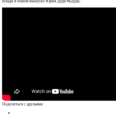
Влади в новом выпуске Юрия Дудя #вДудь:
Поделиться с друзьями