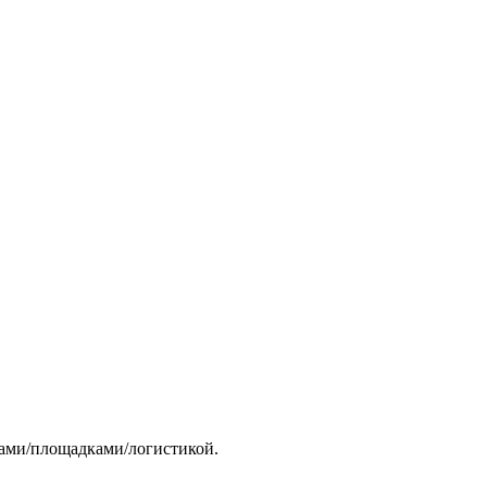
тами/площадками/логистикой.