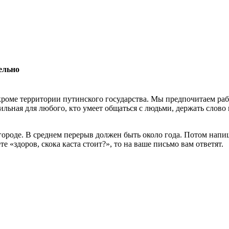
ельно
роме территории путинского государства. Мы предпочитаем раб
льная для любого, кто умеет общаться с людьми, держать слово 
 городе. В среднем перерыв должен быть около года. Потом нап
 «здоров, скока каста стоит?», то на ваше письмо вам ответят.