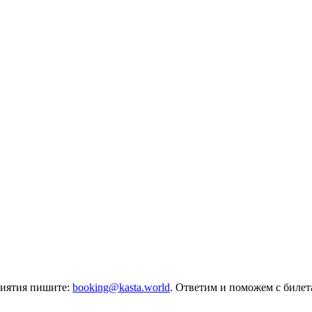
риятия пишите:
booking@kasta.world
. Ответим и поможем с биле