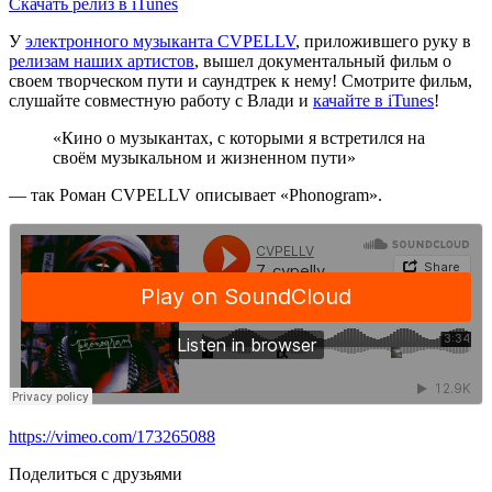
Скачать релиз в iTunes
У
электронного музыканта CVPELLV
, приложившего руку в
релизам наших артистов
, вышел документальный фильм о
своем творческом пути и саундтрек к нему! Смотрите фильм,
слушайте совместную работу с Влади и
качайте в iTunes
!
«Кино о музыкантах, с которыми я встретился на
своём музыкальном и жизненном пути»
— так Роман CVPELLV описывает «Phonogram».
https://vimeo.com/173265088
Поделиться с друзьями