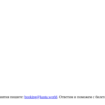
риятия пишите:
booking@kasta.world
. Ответим и поможем с биле