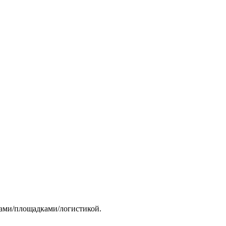
тами/площадками/логистикой.