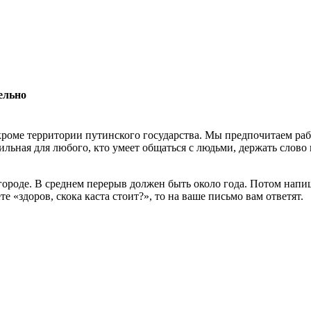
ельно
роме территории путинского государства. Мы предпочитаем раб
льная для любого, кто умеет общаться с людьми, держать слово 
 городе. В среднем перерыв должен быть около года. Потом нап
 «здоров, скока каста стоит?», то на ваше письмо вам ответят.