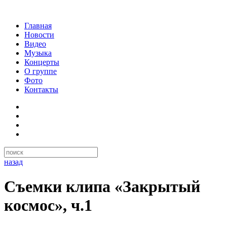
Главная
Новости
Видео
Музыка
Концерты
О группе
Фото
Контакты
назад
Съемки клипа «Закрытый
космос», ч.1