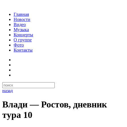
Главная
Новости
Видео
Музыка
Концерты
О группе
Фото
Контакты
назад
Влади — Ростов, дневник
тура 10