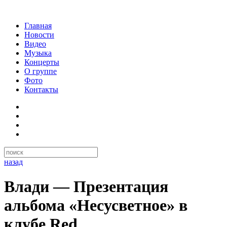
Главная
Новости
Видео
Музыка
Концерты
О группе
Фото
Контакты
назад
Влади — Презентация
альбома «Несусветное» в
клубе Red