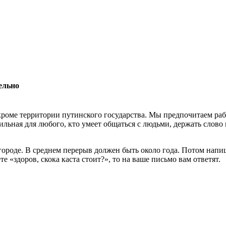
ельно
роме территории путинского государства. Мы предпочитаем раб
льная для любого, кто умеет общаться с людьми, держать слово 
 городе. В среднем перерыв должен быть около года. Потом нап
 «здоров, скока каста стоит?», то на ваше письмо вам ответят.