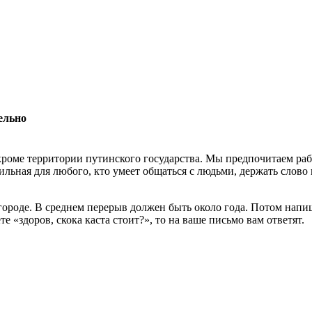
ельно
роме территории путинского государства. Мы предпочитаем раб
льная для любого, кто умеет общаться с людьми, держать слово 
 городе. В среднем перерыв должен быть около года. Потом нап
 «здоров, скока каста стоит?», то на ваше письмо вам ответят.