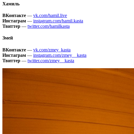
Хамиль
ВКонтакте
—
vk.com/hamil.live
Инстаграм
—
instagram.com/hamil.kasta
Твиттер
—
twitter.com/hamilkasta
Змей
ВКонтакте
—
vk.com/zmey_kasta
Инстаграм
—
instagram.com/zmey__kasta
Твиттер
—
twitter.com/zmey__kasta