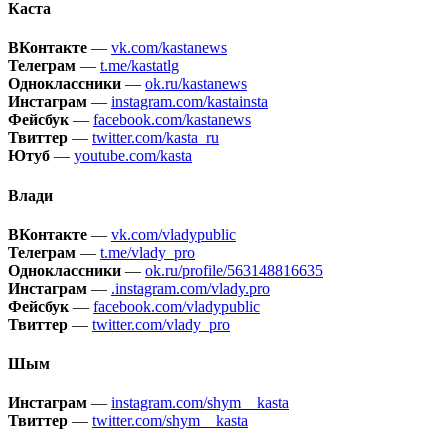
Каста
ВКонтакте
—
vk.com/kastanews
Телеграм
—
t.me/kastatlg
Одноклассники
—
ok.ru/kastanews
Инстаграм
—
instagram.com/kastainsta
Фейсбук
—
facebook.com/kastanews
Твиттер
—
twitter.com/kasta_ru
Ютуб
—
youtube.com/kasta
Влади
ВКонтакте
—
vk.com/vladypublic
Телеграм
—
t.me/vlady_pro
Одноклассники
—
ok.ru/profile/563148816635
Инстаграм
—
.instagram.com/vlady.pro
Фейсбук
—
facebook.com/vladypublic
Твиттер
—
twitter.com/vlady_pro
Шым
Инстаграм
—
instagram.com/shym__kasta
Твиттер
—
twitter.com/shym__kasta