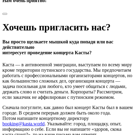
Нам очень приятно!
Хочешь пригласить нас?
Вы просто щелкаете мышкой куда попадя или вас
действительно
интересует проведение концерта Касты?
Каста — в антивоенной эмиграции, выступаем по всему миру
кроме территории путинского государства. Мы предпочитаем
работать с профессиональными организаторами концертов, но
как большинство сложных дел, организация концерта —
задача посильная для любого, кто умеет общаться с людьми,
держать слово и считать деньги. Корпораты? Рассмотрим,
если заказчик не аффилирован с путинским режимом.
Сначала погуглите, как давно был концерт Касты был в вашем
городе. В среднем перерыв должен быть около года.
Потом напишите концертному директору
booking@kasta.world
. Указывайте: город, площадку, опыт,
информацию о себе. Если вы не напишете «здоров, скока
каста стоит?», то на ваше письмо вам ответят.