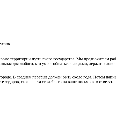
ельно
роме территории путинского государства. Мы предпочитаем раб
льная для любого, кто умеет общаться с людьми, держать слово 
 городе. В среднем перерыв должен быть около года. Потом нап
 «здоров, скока каста стоит?», то на ваше письмо вам ответят.