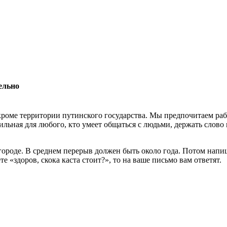
ельно
роме территории путинского государства. Мы предпочитаем раб
льная для любого, кто умеет общаться с людьми, держать слово 
 городе. В среднем перерыв должен быть около года. Потом нап
 «здоров, скока каста стоит?», то на ваше письмо вам ответят.