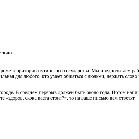
ельно
роме территории путинского государства. Мы предпочитаем раб
льная для любого, кто умеет общаться с людьми, держать слово 
 городе. В среднем перерыв должен быть около года. Потом нап
 «здоров, скока каста стоит?», то на ваше письмо вам ответят.