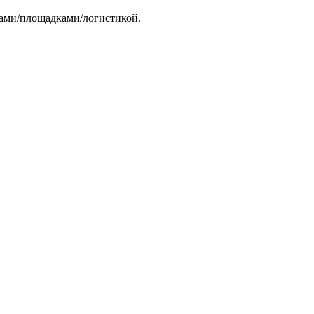
тами/площадками/логистикой.