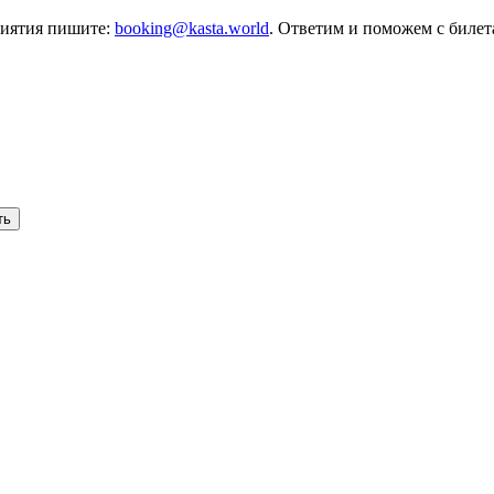
риятия пишите:
booking@kasta.world
. Ответим и поможем с биле
ть