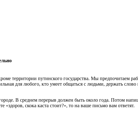
ельно
роме территории путинского государства. Мы предпочитаем раб
льная для любого, кто умеет общаться с людьми, держать слово 
 городе. В среднем перерыв должен быть около года. Потом нап
 «здоров, скока каста стоит?», то на ваше письмо вам ответят.