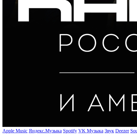
Apple Music
Яндекс.Музыка
Spotify
VK Музыка
Звук
Deezer
So