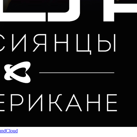
undCloud