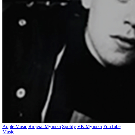
Apple Music
Яндекс.Музыка
Spotify
VK Музыка
YouTube
Music