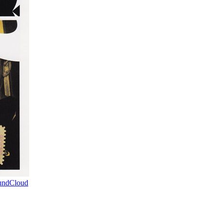
undCloud