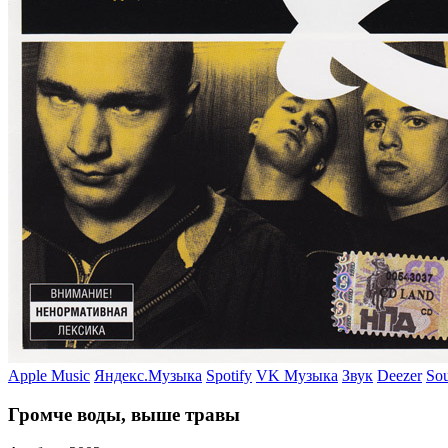
Apple Music
Яндекс.Музыка
Spotify
VK Музыка
Звук
Deezer
So
Громче воды, выше травы