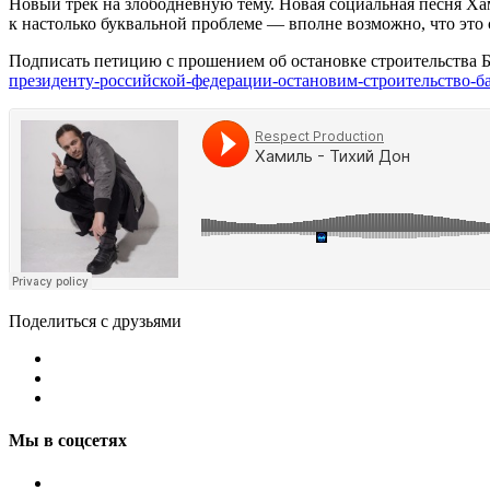
Новый трек на злободневную тему. Новая социальная песня Ха
к настолько буквальной проблеме — вполне возможно, что это с
Подписать петицию с прошением об остановке строительства Б
президенту‑российской‑федерации‑остановим‑строительство‑ба
Поделиться с друзьями
Мы в соцсетях