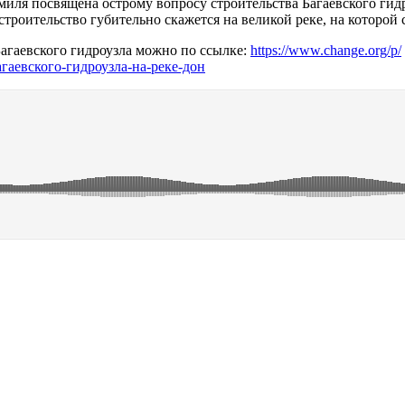
миля посвящена острому вопросу строительства Багаевского гид
троительство губительно скажется на великой реке, на которой 
агаевского гидроузла можно по ссылке:
https://www.change.org/p/
гаевского‑гидроузла‑на‑реке‑дон