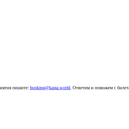
риятия пишите:
booking@kasta.world
. Ответим и поможем с биле