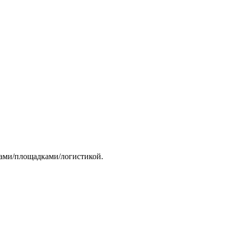
тами/площадками/логистикой.