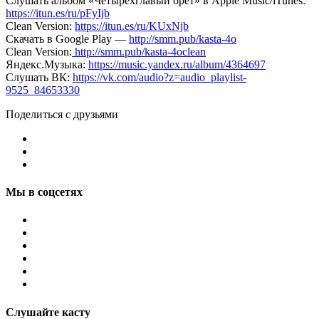
Слушать альбом «Четырёхглавый орёт» в Apple Music/iTunes:
https://itun.es/ru/pFyIjb
Clean Version:
https://itun.es/ru/KUxNjb
Скачать в Google Play —
http://smm.pub/kasta-4o
Clean Version:
http://smm.pub/kasta-4oclean
Яндекс.Музыка:
https://music.yandex.ru/album/4364697
Слушать ВК:
https://vk.com/audio?z=audio_playlist-
9525_84653330
Поделиться с друзьями
Мы в соцсетях
Слушайте касту