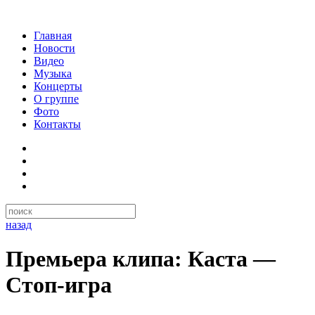
Главная
Новости
Видео
Музыка
Концерты
О группе
Фото
Контакты
назад
Премьера клипа: Каста —
Стоп-игра