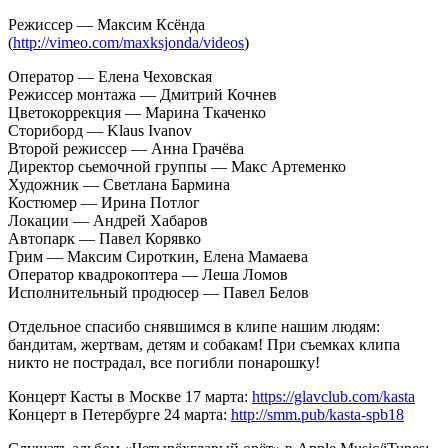
Режиссер — Максим Ксёнда
(
http://vimeo.com/maxksjonda/videos
)
Оператор — Елена Чеховская
Режиссер монтажа — Дмитрий Кочнев
Цветокоррекция — Марина Ткаченко
Сториборд — Klaus Ivanov
Второй режиссер — Анна Грачёва
Директор сьемочной группы — Макс Артеменко
Художник — Светлана Бармина
Костюмер — Ирина Потлог
Локации — Андрей Хабаров
Автопарк — Павел Корявко
Грим — Максим Сироткин, Елена Мамаева
Оператор квадрокоптера — Леша Ломов
Исполнительный продюсер — Павел Белов
Отдельное спасибо снявшимся в клипе нашим людям:
бандитам, жертвам, детям и собакам! При съемках клипа
никто не пострадал, все погибли понарошку!
Концерт Касты в Москве 17 марта:
https://glavclub.com/kasta
Концерт в Петербурге 24 марта:
http://smm.pub/kasta-spb18