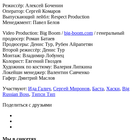
Режиссёр: Алексей Боченин
Оператор: Сергей Комаров
Выпускающий лейбл: Respect Production
Менеджмент: Павел Белов
Video Production: Big Boom /
big-boom.com
/ генеральный
продюсер: Роман Батаев
Продюсеры: Денис Тур, Рубен Айрапетян
Второй режиссёр: Денис Тур
Монтаж: Владимир Лобунец
Колорист: Евгений Гвоздев
Художник по костюму: Валерия Липкина
Локейшн менеджер: Валентин Савченко
Гафер: Дмитрий Маслов
Участвуют:
Ида Галич
,
Сергей Миронов
,
Баста
,
Хаски
,
Big
Russian Boss
,
Типси Тип
Поделиться с друзьями
Мы в соцсетях