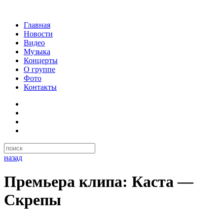
Главная
Новости
Видео
Музыка
Концерты
О группе
Фото
Контакты
назад
Премьера клипа: Каста —
Скрепы