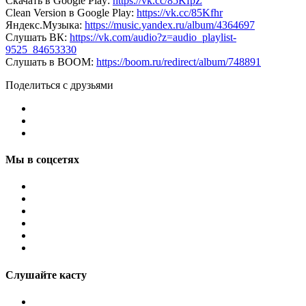
Скачать в Google Play:
https://vk.cc/85KfpZ
Clean Version в Google Play:
https://vk.cc/85Kfhr
Яндекс.Музыка:
https://music.yandex.ru/album/4364697
Слушать ВК:
https://vk.com/audio?z=audio_playlist-
9525_84653330
Слушать в BOOM:
https://boom.ru/redirect/album/748891
Поделиться с друзьями
Мы в соцсетях
Слушайте касту