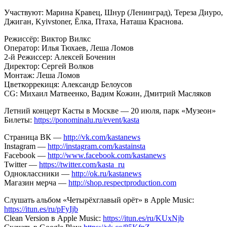
Участвуют: Марина Кравец, Шнур (Ленинград), Тереза Диуро,
Джиган, Kyivstoner, Ёлка, Птаха, Наташа Краснова.
Режиссёр: Виктор Вилкс
Оператор: Илья Тюхаев, Леша Ломов
2-й Режиссер: Алексей Боченин
Директор: Сергей Волков
Монтаж: Леша Ломов
Цветкоррекиця: Александр Белоусов
CG: Михаил Матвеенко, Вадим Кожин, Дмитрий Масляков
Летний концерт Касты в Москве — 20 июля, парк «Музеон»
Билеты:
https://ponominalu.ru/event/kasta
Страница ВК —
http://vk.com/kastanews
Instagram —
http://instagram.com/kastainsta
Facebook —
http://www.facebook.com/kastanews
Twitter —
https://twitter.com/kasta_ru
Одноклассники —
http://ok.ru/kastanews
Магазин мерча —
http://shop.respectproduction.com
Слушать альбом «Четырёхглавый орёт» в Apple Music:
https://itun.es/ru/pFyIjb
Clean Version в Apple Music:
https://itun.es/ru/KUxNjb